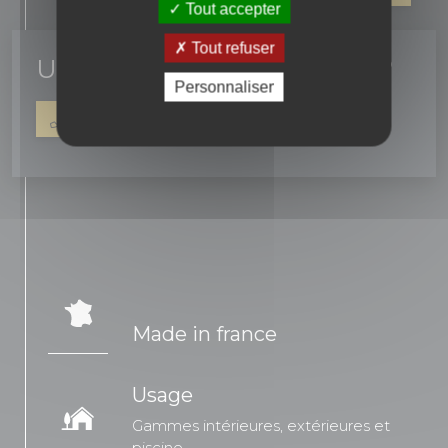
Tout accepter
Tout refuser
Un conseil ? une question ?
Personnaliser
04 90 16 42 67
NOUS ÉCRIRE
Made in france
Usage
Gammes intérieures, extérieures et
piscine