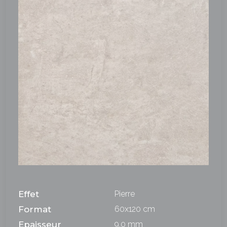
Effet
Pierre
Format
60x120 cm
Epaisseur
9,0 mm