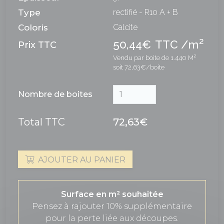
Type
rectifié - R10 A + B
Coloris
Calcite
2
50,44€
TTC /m
Prix TTC
Vendu par boite de 1.440 M²
soit 72,63€/boite
Nombre de boites
Total TTC
72,63€
AJOUTER AU PANIER
Surface en m² souhaitée
Pensez à rajouter 10% supplémentaire
pour la perte liée aux découpes.