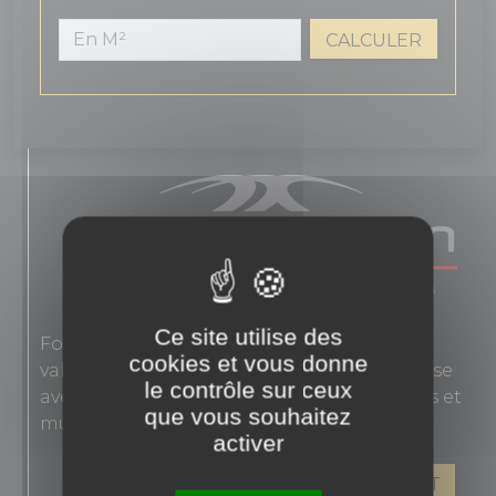
CALCULER
Ce site utilise des
Fondée en 1863, Novoceram interprète les
cookies et vous donne
valeurs authentiques de l'élégance française
le contrôle sur ceux
avec des carreaux en grès cérame pour sols et
que vous souhaitez
murs.
activer
VOIR LES PRODUITS DE CE FABRICANT