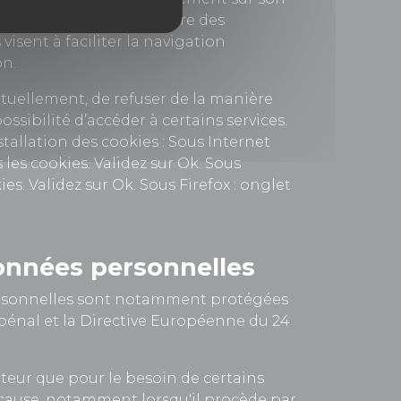
isateur, mais qui enregistre des
isent à faciliter la navigation
on.
tuellement, de refuser de la manière
ossibilité d’accéder à certains services.
stallation des cookies : Sous Internet
 les cookies. Validez sur Ok. Sous
s. Validez sur Ok. Sous Firefox : onglet
données personnelles
ersonnelles sont notamment protégées
ode pénal et la Directive Européenne du 24
sateur que pour le besoin de certains
e cause, notamment lorsqu'il procède par