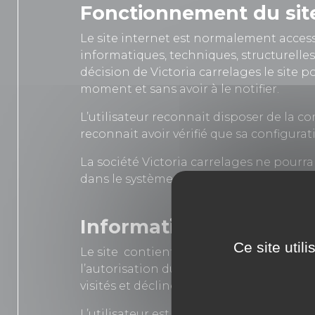
Fonctionnement du sit
Le site internet est normalement accessi
informatiques, techniques, structurelles
décision de Victoria carrelages le site p
moment et sans avoir à le notifier.
L’utilisateur reconnait disposer de la co
reconnait avoir vérifié que sa configura
La société Victoria carrelages ne pourr
dans le système d’information de l’utilis
Informations sur les « 
Ce site util
Le site
contient un certain nombre de li
l’autorisation du proprietaire du site . C
visités et décline donc toute responsabil
L’utilisateur est informé que lors de ses vi