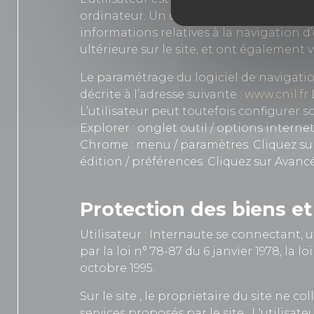
ordinateur. Un cookie est un fichier de pe
informations relatives à la navigation d’
ultérieure sur le site, et ont également
Le paramétrage du logiciel de navigatio
décrite à l’adresse suivante :
www.cnil.fr
L’utilisateur peut toutefois configurer s
Explorer : onglet outil / options interne
Chrome : menu / paramètres. Cliquez sur 
édition / préférences. Cliquez sur Avancé
Protection des biens e
Utilisateur : Internaute se connectant, u
par la loi n° 78-87 du 6 janvier 1978, la 
octobre 1995.
Sur le site
, le proprietaire du site ne co
services proposés par le site
. L'utilisa