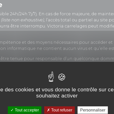
e
ble 24h/24h 7j/7j. En cas de force majeure, de mainte
(liste non exhaustive)
, l’accès total ou partiel au sit
ourra être interrompu. Victoria carrelages peut modifie
mpétence et des moyens nécessaires pour accéder et util
tion informatique ne contient aucun virus et qu’elle e
a être tenue pour responsable d’un quelconque dommage
ateur.
Cookies »
ise des cookies et vous donne le contrôle sur 
ens hypertextes vers d’autres sites (partenaires, info
souhaitez activer
ependant, le proprietaire du site n’a pas la possibilité 
ité de ce fait quand aux risques éventuels de contenus 
Tout accepter
Tout refuser
Personnaliser
sites sur le site
, un ou des cookies sont susceptible 