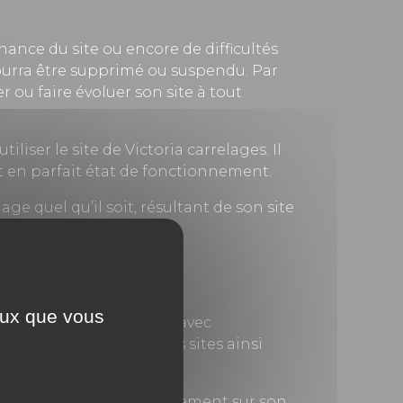
nance du site ou encore de difficultés
e pourra être supprimé ou suspendu. Par
r ou faire évoluer son site à tout
iser le site de Victoria carrelages. Il
st en parfait état de fonctionnement.
 quel qu’il soit, résultant de son site
ceux que vous
rmations …) mis en place avec
de vérifier le contenu des sites ainsi
illicites.
de s’installer automatiquement sur son