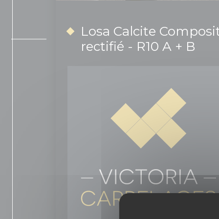
Losa Calcite Composit
rectifié - R10 A + B