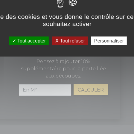
Total TTC
45,68€
ise des cookies et vous donne le contrôle sur 
souhaitez activer
AJOUTER AU PANIER
Tout accepter
Tout refuser
Personnaliser
Surface en m² souhaitée
Pensez à rajouter 10%
supplémentaire pour la perte liée
aux découpes.
CALCULER