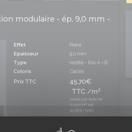
ion modulaire - ép. 9,0 mm -
Effet
Pierre
Epaisseur
9,0 mm
Type
rectifié - R10 A + B
Coloris
Calcite
45,70€
Prix TTC
2
TTC /m
Vendu par boite de
0.000 M² soit
45,68€/boite
Nombre de boites