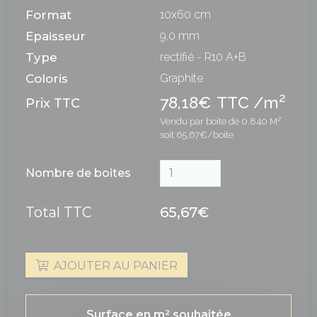
Format
10x60 cm
Epaisseur
9,0 mm
Type
rectifié - R10 A+B
Coloris
Graphite
2
78,18€
TTC /m
Prix TTC
Vendu par boite de 0.840 M²
soit 65,67€/boite
Nombre de boites
Total TTC
65,67€
AJOUTER AU PANIER
Surface en m² souhaitée