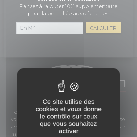
Pensez à rajouter 10% supplémentaire
pour la perte liée aux découpes.
CALCULER
Ce site utilise des
cookies et vous donne
Fondée en 1863, Novoceram interprète les
le contrôle sur ceux
valeurs authentiques de l'élégance française
que vous souhaitez
avec des carreaux en grès cérame pour sols et
activer
murs.