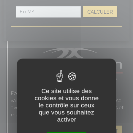
CALCULER
Ce site utilise des
Fondée en 1863, Novoceram interprète les
cookies et vous donne
valeurs authentiques de l'élégance française
le contrôle sur ceux
avec des carreaux en grès cérame pour sols et
que vous souhaitez
murs.
activer
VOIR LES PRODUITS DE CE FABRICANT