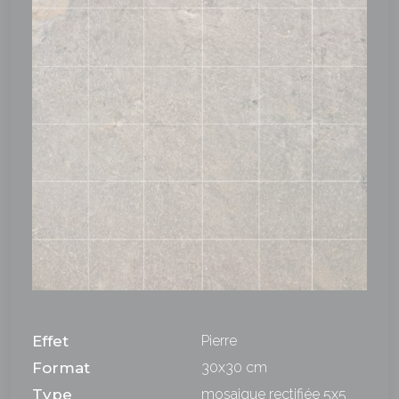
Effet
Pierre
Format
30x30 cm
Type
mosaique rectifiée 5x5