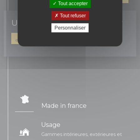
Tout accepter
Tout refuser
Un conseil ? une question ?
Personnaliser
04 90 16 42 67
NOUS ÉCRIRE
Made in france
Usage
Gammes intérieures, extérieures et