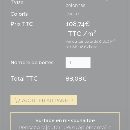
Type
colonnes
Coloris
Dacite
108,74€
Prix TTC
2
TTC /m
Vendu par boite de 0.810 M²
soit 88,08€/boite
Nombre de boites
Total TTC
88,08€
AJOUTER AU PANIER
Surface en m² souhaitée
Pensez à rajouter 10% supplémentaire