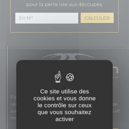
pour la perte liée aux découpes.
CALCULER
Ce site utilise des
Fondée en 1863, Novoceram interprète les
cookies et vous donne
valeurs authentiques de l'élégance française
le contrôle sur ceux
avec des carreaux en grès cérame pour sols et
que vous souhaitez
murs.
activer