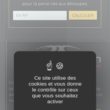
pour la perte liée aux découpes.
CALCULER
Ce site utilise des
Fondée en 1863, Novoceram interprète les
cookies et vous donne
valeurs authentiques de l'élégance française
le contrôle sur ceux
avec des carreaux en grès cérame pour sols et
que vous souhaitez
murs.
activer