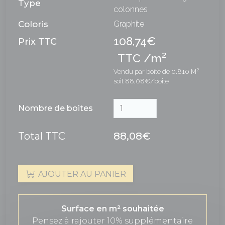
Type
colonnes
Coloris
Graphite
108,74€
Prix TTC
2
TTC /m
Vendu par boite de 0.810 M²
soit 88,08€/boite
Nombre de boites
Total TTC
88,08€
AJOUTER AU PANIER
Surface en m² souhaitée
Pensez à rajouter 10% supplémentaire