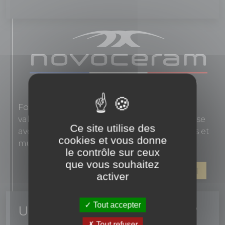
Fondée en 1863, Novoceram interprète les
valeurs authentiques de l'élégance française
Ce site utilise des
avec des carreaux en grès cérame pour sols et
cookies et vous donne
murs.
le contrôle sur ceux
que vous souhaitez
VOIR LES PRODUITS DE CE FABRICANT
activer
Tout accepter
Un conseil ? une question ?
Tout refuser