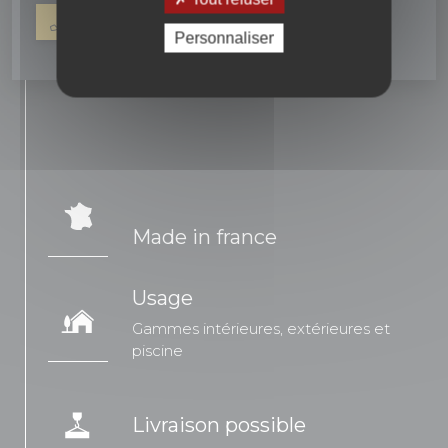
04 90 16 42 67
NOUS ÉCRIRE
Personnaliser
Made in france
Usage
Gammes intérieures, extérieures et
piscine
Livraison possible