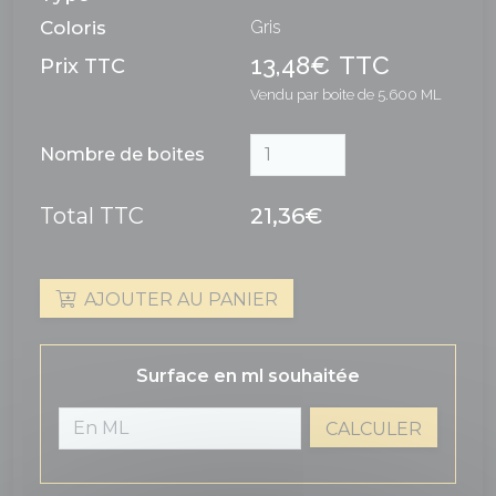
Coloris
Gris
13,48€
TTC
Prix TTC
Vendu par boite de 5.600 ML
Nombre de boites
Total TTC
21,36€
AJOUTER AU PANIER
Surface en ml souhaitée
CALCULER