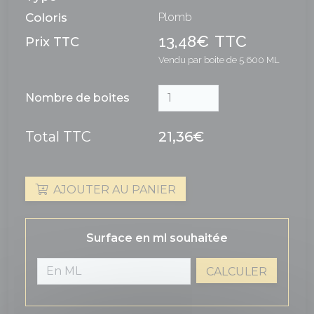
Coloris
Plomb
13,48€
TTC
Prix TTC
Vendu par boite de 5.600 ML
Nombre de boites
Total TTC
21,36€
AJOUTER AU PANIER
Surface en ml souhaitée
CALCULER