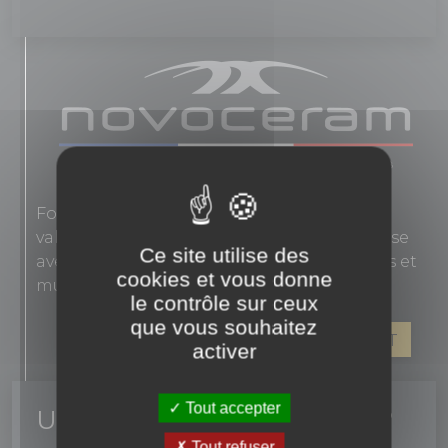
Fondée en 1863, Novoceram interprète les
valeurs authentiques de l'élégance française
Ce site utilise des
avec des carreaux en grès cérame pour sols et
cookies et vous donne
murs.
le contrôle sur ceux
que vous souhaitez
VOIR LES PRODUITS DE CE FABRICANT
activer
Tout accepter
Un conseil ? une question ?
Tout refuser