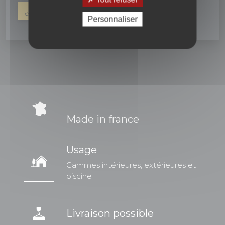
04 90 16 42 67
NOUS ÉCRIRE
Personnaliser
Made in france
Usage
Gammes intérieures, extérieures et
piscine
Livraison possible