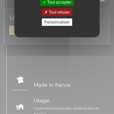
Tout accepter
Tout refuser
Un conseil ? une question ?
Personnaliser
04 90 16 42 67
NOUS ÉCRIRE
Made in france
Usage
Gammes intérieures, extérieures et
piscine