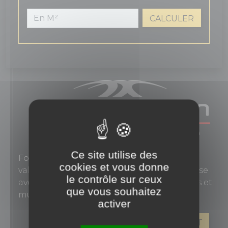
CALCULER
Ce site utilise des
Fondée en 1863, Novoceram interprète les
cookies et vous donne
valeurs authentiques de l'élégance française
le contrôle sur ceux
avec des carreaux en grès cérame pour sols et
que vous souhaitez
murs.
activer
VOIR LES PRODUITS DE CE FABRICANT