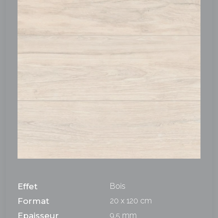
Effet
Bois
Format
20 x 120 cm
Epaisseur
9,5 mm