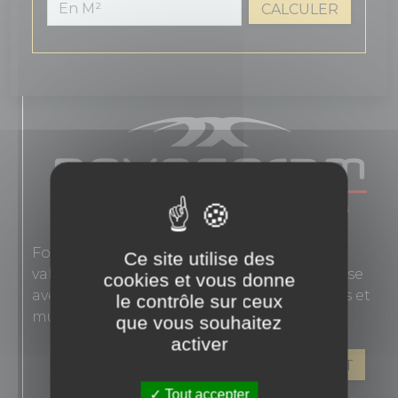
CALCULER
Fondée en 1863, Novoceram interprète les
Ce site utilise des
valeurs authentiques de l'élégance française
cookies et vous donne
avec des carreaux en grès cérame pour sols et
le contrôle sur ceux
murs.
que vous souhaitez
activer
VOIR LES PRODUITS DE CE FABRICANT
Tout accepter