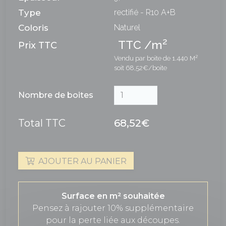
Type
rectifié - R10 A+B
Coloris
Naturel
2
TTC /m
Prix TTC
Vendu par boite de 1.440 M²
soit 68,52€/boite
Nombre de boites
Total TTC
68,52€
AJOUTER AU PANIER
Surface en m² souhaitée
Pensez à rajouter 10% supplémentaire
pour la perte liée aux découpes.