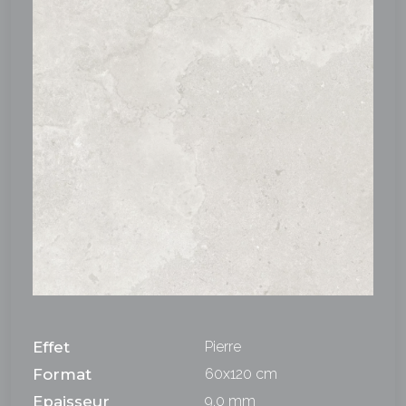
Effet
Pierre
Format
60x120 cm
Epaisseur
9,0 mm