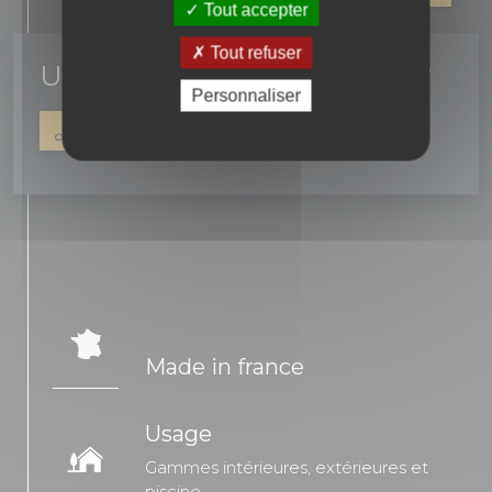
Tout accepter
Tout refuser
Un conseil ? une question ?
Personnaliser
04 90 16 42 67
NOUS ÉCRIRE
Made in france
Usage
Gammes intérieures, extérieures et
piscine