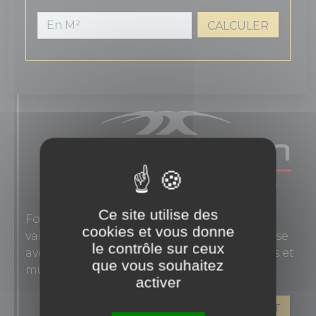
CALCULER
Ce site utilise des
Fondée en 1863, Novoceram interprète les
cookies et vous donne
valeurs authentiques de l'élégance française
le contrôle sur ceux
avec des carreaux en grès cérame pour sols et
que vous souhaitez
murs.
activer
VOIR LES PRODUITS DE CE FABRICANT