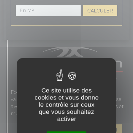
CALCULER
Ce site utilise des
Fondée en 1863, Novoceram interprète les
cookies et vous donne
valeurs authentiques de l'élégance française
le contrôle sur ceux
avec des carreaux en grès cérame pour sols et
que vous souhaitez
murs.
activer
VOIR LES PRODUITS DE CE FABRICANT