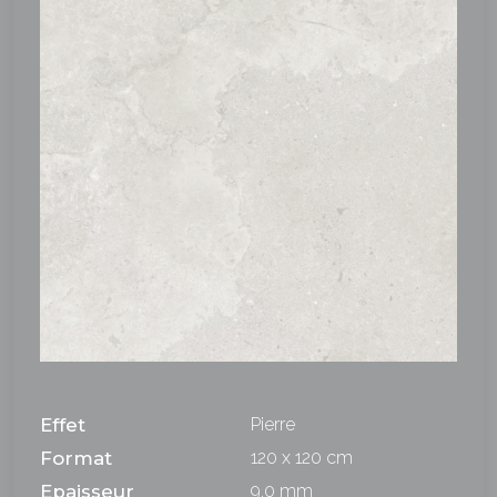
Effet
Pierre
Format
120 x 120 cm
Epaisseur
9,0 mm