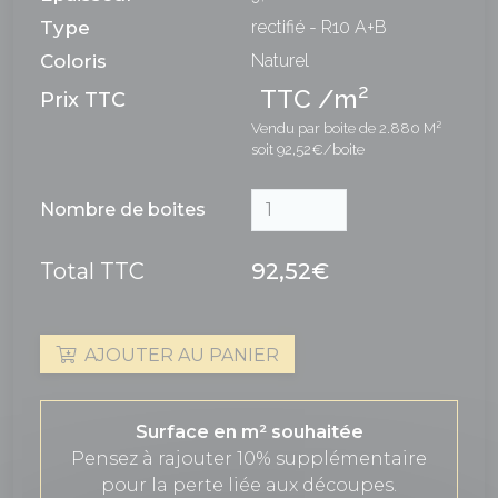
Type
rectifié - R10 A+B
Coloris
Naturel
2
TTC /m
Prix TTC
Vendu par boite de 2.880 M²
soit 92,52€/boite
Nombre de boites
Total TTC
92,52€
AJOUTER AU PANIER
Surface en m² souhaitée
Pensez à rajouter 10% supplémentaire
pour la perte liée aux découpes.