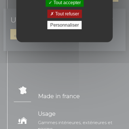
Tout accepter
Tout refuser
Un conseil ? une question ?
Personnaliser
04 90 16 42 67
NOUS ÉCRIRE
Made in france
Usage
Gammes intérieures, extérieures et
piscine