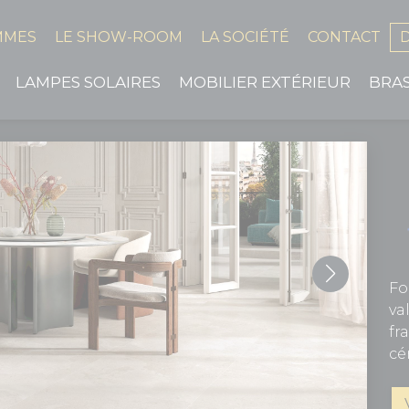
MMES
LE SHOW-ROOM
LA SOCIÉTÉ
CONTACT
LAMPES SOLAIRES
MOBILIER EXTÉRIEUR
BRA
Fo
va
fr
cé