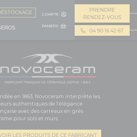
PRENDRE
DÉSTOCKAGE
COMPTE
RENDEZ-VOUS
PANIERS
SEROS
04 90 16 42 67
ndée en 1863, Novoceram interprète les
leurs authentiques de l'élégance
ançaise avec des carreaux en grès
rame pour sols et murs.
VOIR LES PRODUITS DE CE FABRICANT