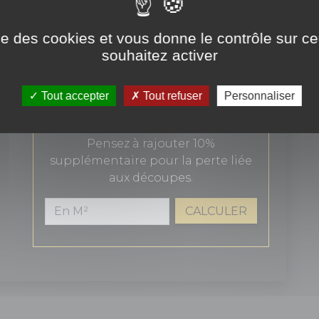
Total TTC
109,08€
ise des cookies et vous donne le contrôle sur 
souhaitez activer
AJOUTER AU PANIER
Tout accepter
Tout refuser
Personnaliser
Surface en m² souhaitée
Pensez à rajouter 10%
supplémentaire pour la perte liée
aux découpes.
CALCULER