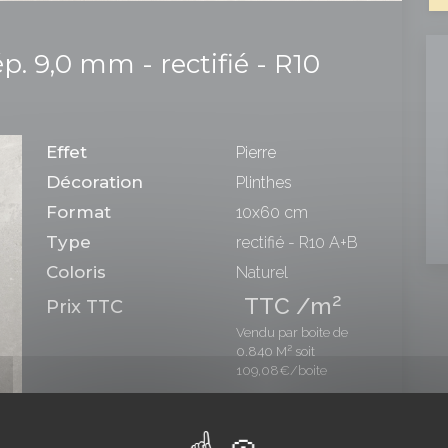
ép. 9,0 mm - rectifié - R10
Effet
Pierre
Décoration
Plinthes
Format
10x60 cm
Type
rectifié - R10 A+B
Coloris
Naturel
2
TTC /m
Prix TTC
Vendu par boite de
0.840 M² soit
109,08€/boite
Nombre de boites