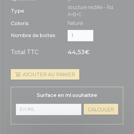
structuré rectifié - R11
Type
A+B+C
Coloris
Naturel
Nombre de boites
Total TTC
44,53€
AJOUTER AU PANIER
Surface en ml souhaitée
CALCULER