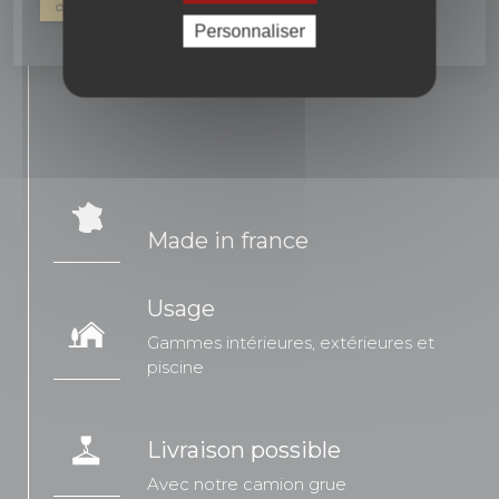
04 90 16 42 67
NOUS ÉCRIRE
Personnaliser
Made in france
Usage
Gammes intérieures, extérieures et
piscine
Livraison possible
Avec notre camion grue