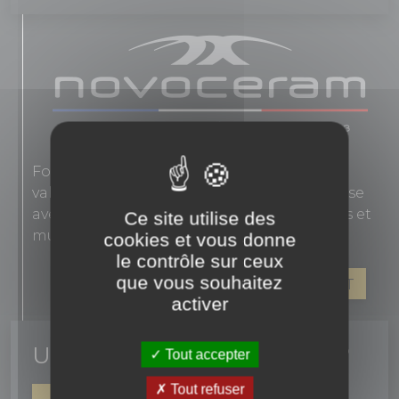
Fondée en 1863, Novoceram interprète les
valeurs authentiques de l'élégance française
avec des carreaux en grès cérame pour sols et
Ce site utilise des
murs.
cookies et vous donne
le contrôle sur ceux
que vous souhaitez
VOIR LES PRODUITS DE CE FABRICANT
activer
Un conseil ? une question ?
Tout accepter
Tout refuser