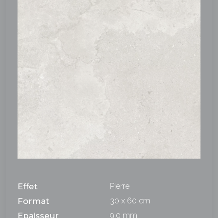
Effet
Pierre
Format
30 x 60 cm
Epaisseur
9,0 mm