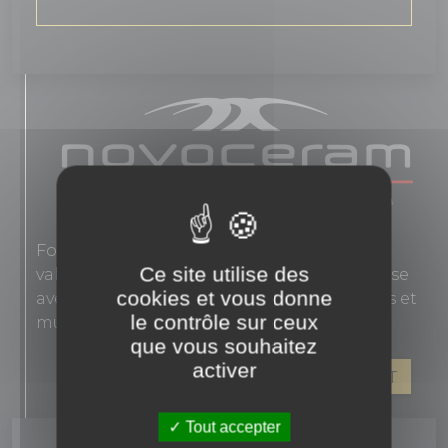
Fondée en 1863, Novoceram interprète les
Ce site utilise des
valeurs authentiques de l'élégance française
cookies et vous donne
avec des carreaux en grès cérame pour sols et
le contrôle sur ceux
murs.
que vous souhaitez
activer
VOIR LES PRODUITS DE CE FABRICANT
Tout accepter