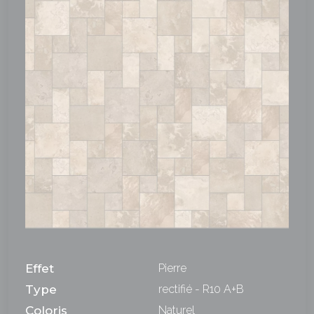
Effet
Pierre
Type
rectifié - R10 A+B
Coloris
Naturel