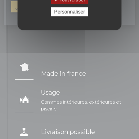
04 90 16 42 67
NOUS ÉCRIRE
Personnaliser
Made in france
Usage
Gammes intérieures, extérieures et
piscine
Livraison possible