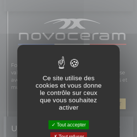
Fondée en 1863, Novoceram interprète les
valeurs authentiques de l'élégance française
Ce site utilise des
avec des carreaux en grès cérame pour sols et
cookies et vous donne
murs.
le contrôle sur ceux
que vous souhaitez
VOIR LES PRODUITS DE CE FABRICANT
activer
Tout accepter
Un conseil ? une question ?
Tout refuser