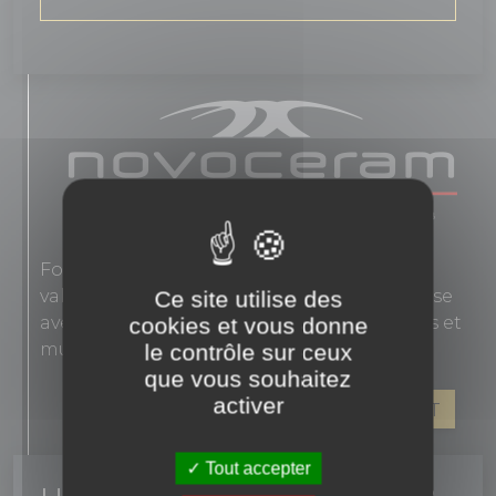
Fondée en 1863, Novoceram interprète les
valeurs authentiques de l'élégance française
Ce site utilise des
avec des carreaux en grès cérame pour sols et
cookies et vous donne
murs.
le contrôle sur ceux
que vous souhaitez
activer
VOIR LES PRODUITS DE CE FABRICANT
Tout accepter