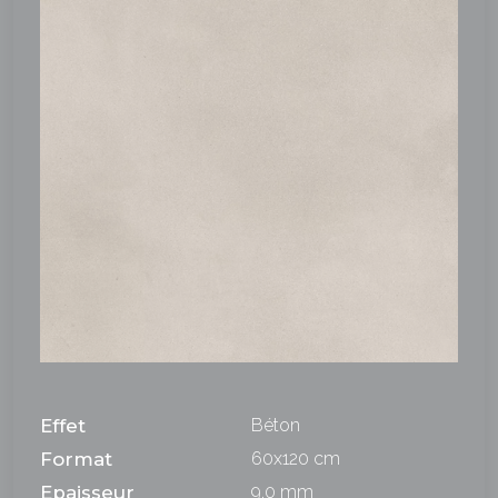
Effet
Béton
Format
60x120 cm
Epaisseur
9,0 mm