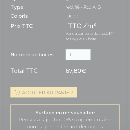
Type
rectifié - R10 A+B
Coloris
Taupe
2
TTC /m
Prix TTC
Vendu par boite de 1.440 M²
soit 67,80€/boite
Nombre de boites
Total TTC
67,80€
AJOUTER AU PANIER
Surface en m² souhaitée
Pensez à rajouter 10% supplémentaire
pour la perte liée aux découpes.