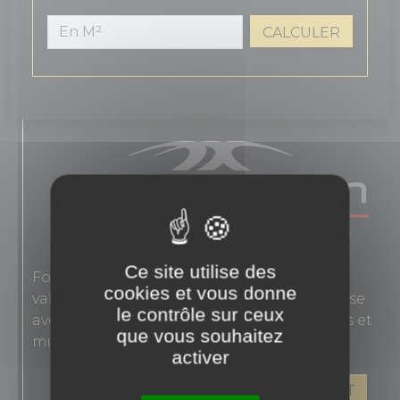
CALCULER
Ce site utilise des
Fondée en 1863, Novoceram interprète les
cookies et vous donne
valeurs authentiques de l'élégance française
le contrôle sur ceux
avec des carreaux en grès cérame pour sols et
que vous souhaitez
murs.
activer
VOIR LES PRODUITS DE CE FABRICANT