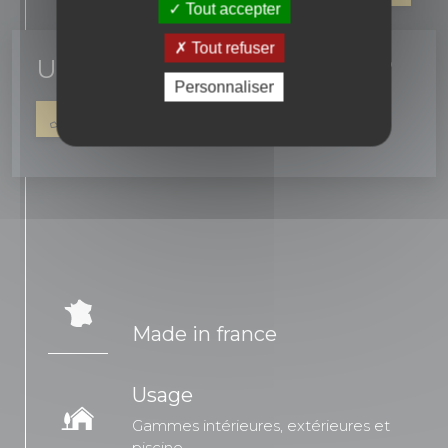
Tout accepter
Tout refuser
Un conseil ? une question ?
Personnaliser
04 90 16 42 67
NOUS ÉCRIRE
Made in france
Usage
Gammes intérieures, extérieures et
piscine