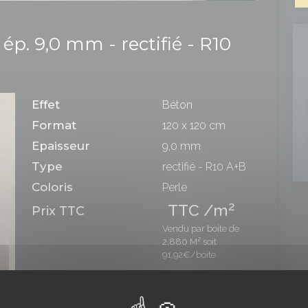
 ép. 9,0 mm - rectifié - R10
Effet
Béton
Format
120 x 120 cm
Epaisseur
9,0 mm
Type
rectifié - R10 A+B
Coloris
Perle
2
TTC /m
Prix TTC
Vendu par boite de
2.880 M² soit
91,92€/boite
Nombre de boites