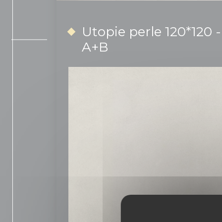
Utopie perle 120*120 -
A+B