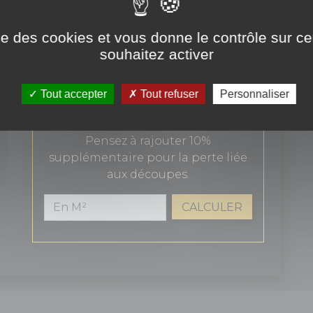
Total TTC
91,92€
ise des cookies et vous donne le contrôle sur 
souhaitez activer
AJOUTER AU PANIER
Tout accepter
Tout refuser
Personnaliser
Surface en m² souhaitée
Pensez à rajouter 10%
supplémentaire pour la perte liée
aux découpes.
CALCULER