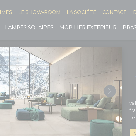
MMES
LE SHOW-ROOM
LA SOCIÉTÉ
CONTACT
LAMPES SOLAIRES
MOBILIER EXTÉRIEUR
BRA
Fo
va
fr
cé