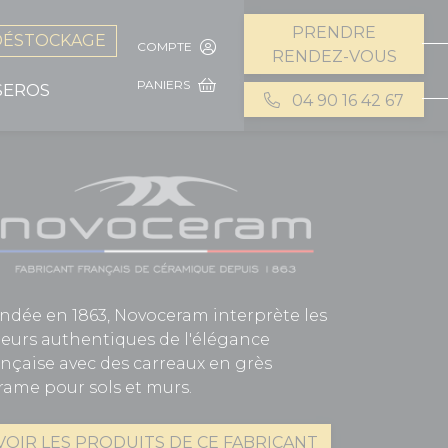
PRENDRE
DÉSTOCKAGE
COMPTE
RENDEZ-VOUS
PANIERS
SEROS
04 90 16 42 67
ndée en 1863, Novoceram interprète les
leurs authentiques de l'élégance
ançaise avec des carreaux en grès
rame pour sols et murs.
VOIR LES PRODUITS DE CE FABRICANT