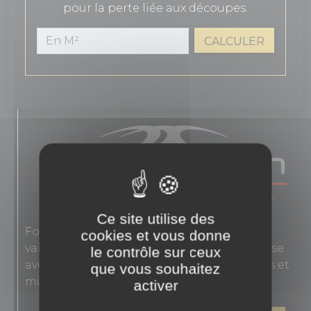
pour la perte liée aux découpes.
CALCULER
Ce site utilise des
Fondée en 1863, Novoceram interprète les
cookies et vous donne
valeurs authentiques de l'élégance française
le contrôle sur ceux
avec des carreaux en grès cérame pour sols et
que vous souhaitez
murs.
activer