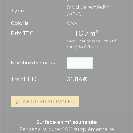
Structuré rectifié R11
Type
A+B+C
Coloris
Grey
2
TTC /m
Prix TTC
Vendu par boite de 1.260 M²
soit 51,84€/boite
Nombre de boites
Total TTC
51,84€
AJOUTER AU PANIER
Surface en m² souhaitée
Pensez à rajouter 10% supplémentaire