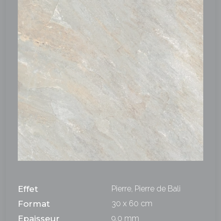
Effet
Pierre, Pierre de Bali
Format
30 x 60 cm
Epaisseur
9,0 mm