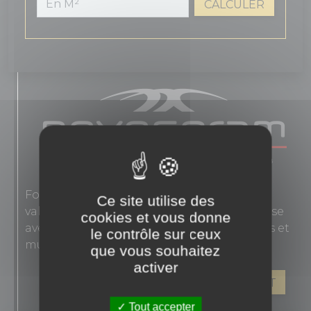
CALCULER
Fondée en 1863, Novoceram interprète les
Ce site utilise des
valeurs authentiques de l'élégance française
cookies et vous donne
avec des carreaux en grès cérame pour sols et
le contrôle sur ceux
murs.
que vous souhaitez
activer
VOIR LES PRODUITS DE CE FABRICANT
Tout accepter