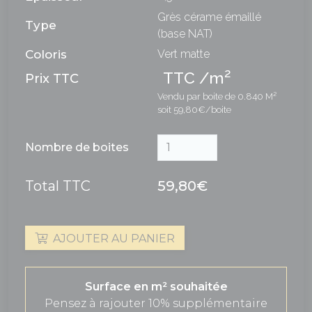
Grès cérame émaillé
Type
(base NAT)
Coloris
Vert matte
2
TTC /m
Prix TTC
Vendu par boite de 0.840 M²
soit 59,80€/boite
Nombre de boites
Total TTC
59,80€
AJOUTER AU PANIER
Surface en m² souhaitée
Pensez à rajouter 10% supplémentaire