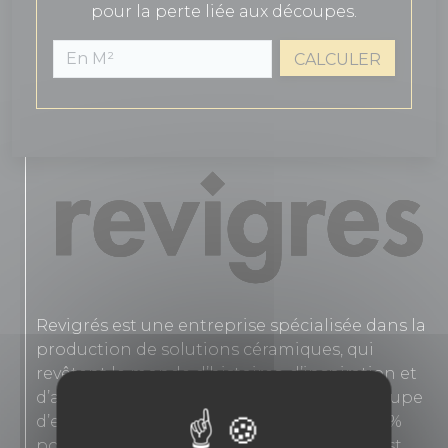
pour la perte liée aux découpes.
CALCULER
Revigrés est une entreprise spécialisée dans la
production de solutions céramiques, qui
revêtent le monde d’histoires, d’inspiration et
d’art depuis plus de 40 ans. En 1977, un groupe
d’entrepreneurs a créé une entreprise 100%
portugaise qui, dès son plus jeune âge, s’est