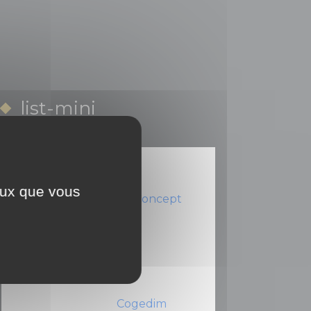
list-mini
ceux que vous
FT Concept
Cogedim