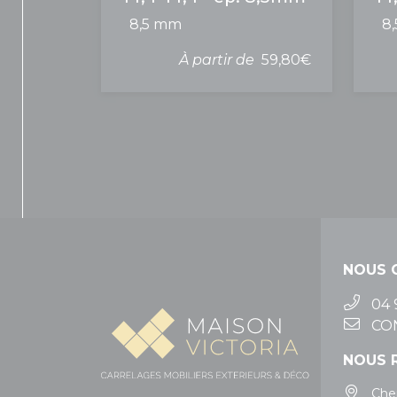
8,5 mm
8
À partir de
59,80€
NOUS 
04 
CO
NOUS 
Che