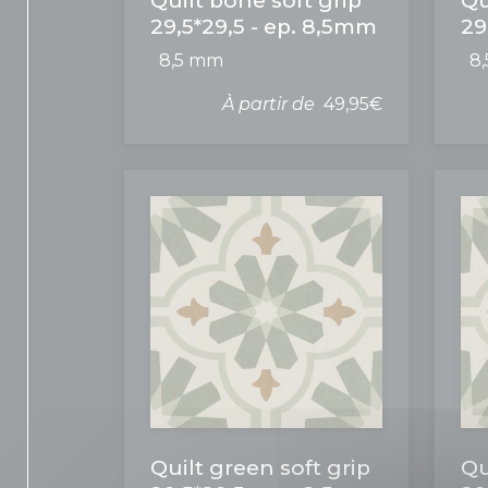
Quilt bone soft grip
Qu
29,5*29,5 - ep. 8,5mm
29
8,5 mm
8
À partir de
49,95€
Quilt green soft grip
Qu