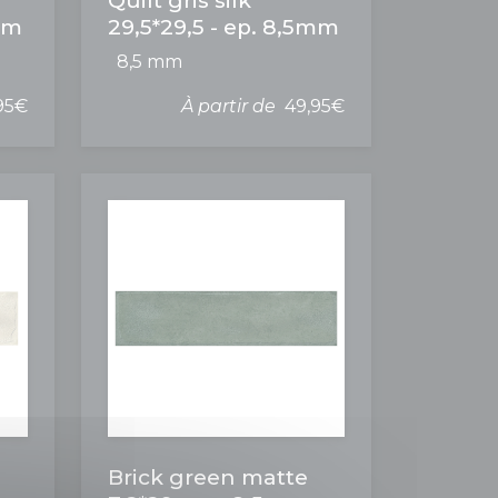
Quilt gris silk
5mm
29,5*29,5 - ep. 8,5mm
8,5 mm
95€
À partir de
49,95€
Brick green matte