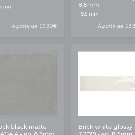
8,5mm
,5 mm
8,5 mm
À partir de
59,80€
À partir de
59,
ock black matte
Brick white glossy
,4*14,4 - ep. 8,5mm
7,2*29 - ep. 8,5mm