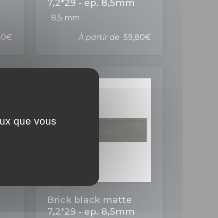
7,2*29 - ep. 8,5mm
8,5 mm
80€
À partir de
59,80€
ceux que vous
Brick black matte
7,2*29 - ep. 8,5mm