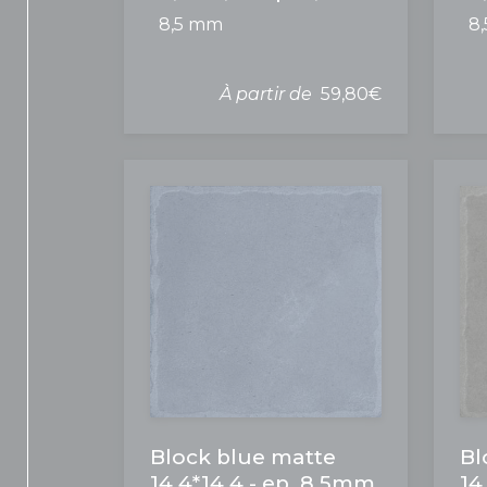
8,5 mm
8
À partir de
59,80€
Block blue matte
Bl
14,4*14,4 - ep. 8,5mm
14