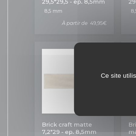
29,5*29,5 - ep. 8,5mm
29
8,5 mm
8
À partir de
49,95€
Ce site util
Brick craft matte
Br
7,2*29 - ep. 8,5mm
ma