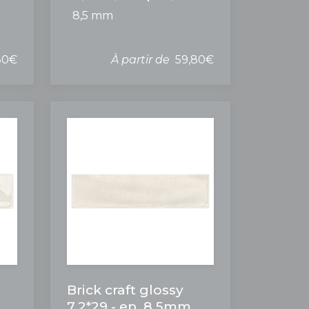
8,5 mm
80€
À partir de
59,80€
Brick craft glossy
7,2*29 - ep. 8,5mm