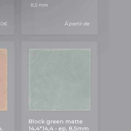
8,5 mm
80€
À partir de
Block green matte
p.
14,4*14,4 - ep. 8,5mm