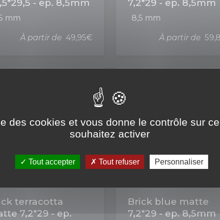
,5*29,5 - ep. 8,5mm
7,2*29 - ep. 8,5mm
,5 mm
8,5 mm
À partir de
49,95€
À partir de
59,
ise des cookies et vous donne le contrôle sur 
souhaitez activer
Tout accepter
Tout refuser
Personnaliser
ick terracotta
Brick blue matte
tte 7,2*29 - ep.
7,2*29 - ep. 8,5mm