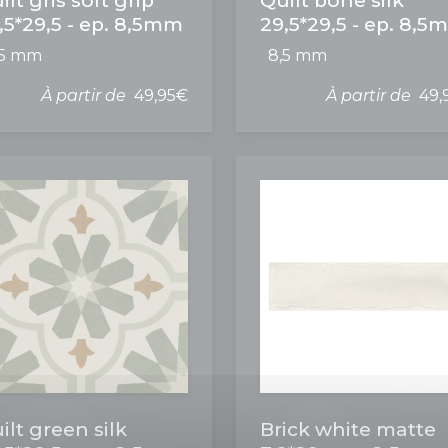
ilt gris soft grip
Quilt bone silk
,5*29,5 - ep. 8,5mm
29,5*29,5 - ep. 8,
,5 mm
8,5 mm
À partir de
49,95€
À partir de
49,
ilt green silk
Brick white matte