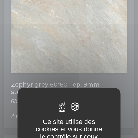
Zephyr grey 60*60 - ép. 9mm -
structuré rectifié - R11 A+B+C
60 x 60 cm
9,0 mm
À partir de
57,84€
Ce site utilise des
cookies et vous donne
le contrôle sur ceux